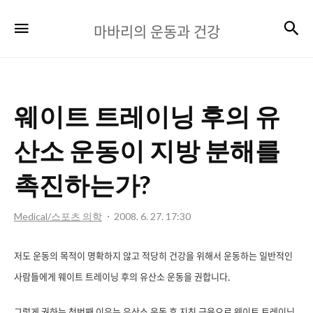
마
검
메뉴
마바리의 운동과 건강
바
리
의
웨이트 트레이닝 후의 유
운
동
산소 운동이 지방 분해를
과
촉진하는가?
건
강
Medical/스포츠 의학
2008. 6. 27. 17:30
저도 운동의 목적이 명확하지 않고 적당히 건강을 위해서 운동하는 일반적인
사람들에게 웨이트 트레이닝 후의 유산소 운동을 권합니다.
그렇게 권하는 첫번째 이유는 유산소 운동 후 지친 근육으로 웨이트 트레이닝